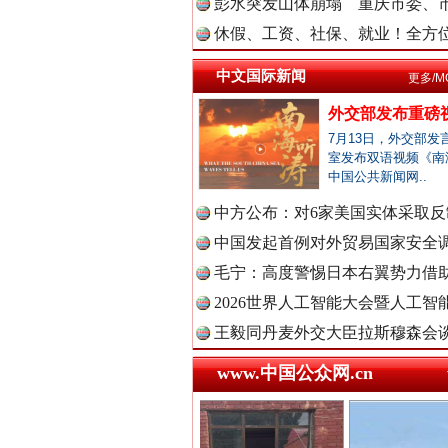
彭水突发山体崩塌 重庆市委、市
中国法治
休假、工资、社保、就业！全方位
中文国际新闻
更多/M
外交部发布重磅
中国法院
7月13日，外交部发
室发布双语视频《南
中国公共新闻网..
巳巳如意，开工大吉！
中方公布：对6家美国实体采取反制
中国检察
中国发起首例对外贸易国家安全
毛宁：高度警惕日本右翼势力借助
2026世界人工智能大会暨人工智能
中国医药
王毅同丹麦外交大臣拉斯穆森会
www.中国公众网.cn
中国企业