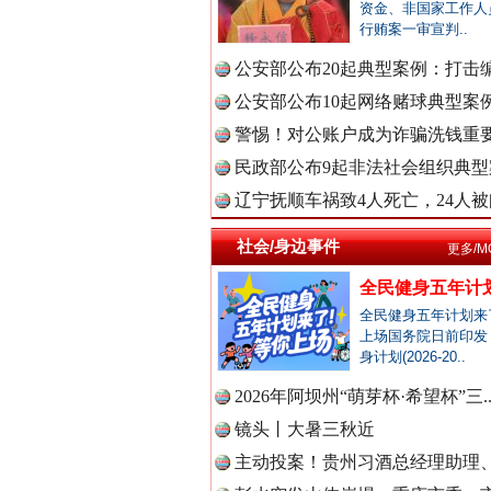
中国全民
资金、非国家工作人
行贿案一审宣判..
公安部公布20起典型案例：打击编
公安部公布10起网络赌球典型案例 
中国公众
衣柜里的秘密
警惕！对公账户成为诈骗洗钱重要
民政部公布9起非法社会组织典型案
辽宁抚顺车祸致4人死亡，24人被问
中国公民
社会/身边事件
更多/M
全民健身五年计划
中国公共
全民健身五年计划来
上场国务院日前印发
身计划(2026-20..
2026年阿坝州“萌芽杯·希望杯”三.
中国法制
春天里的科技盛宴
镜头丨大暑三秋近
主动投案！贵州习酒总经理助理、