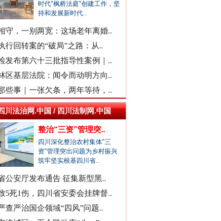
时代"枫桥法庭"创建工作，坚
持和发展新时代..
柳州鱼峰区教育局发布辟谣声明
福建中医药大学附属人民医院：..
相守，一别两宽：这场老年离婚..
“市长信箱”出现答复错误问题
执行回转案的“破局”之路：从..
现场视频！山东舰出扼台东
中日友好医院通报肖某相关问题
检发布第六十三批指导性案例｜..
官方通报“三河广告牌匾改色”
林区基层法院：闻令而动明方向..
教师被举报用假身份与女生恋爱
那些事｜一张欠条，两年等待，..
网民反映新能源充电电价差异大
四川法治网.中国 / 四川法制网.中国
广西一栋5层楼墙体和地基开裂
整治“三资”管理突..
天津市委常委、组织部部长周德..
四川深化整治农村集体"三
官方通报西安赛格商场坠亡事件
资"管理突出问题为乡村振兴
筑牢坚实根基四川省..
执行局长被指低俗骚扰女当事人
当地通报"白某某涉嫌婚内出轨"..
省公安厅发布通告 征集新型黑..
同心逐梦
查实作弊！河南通报"三支一扶"..
致5死1伤，四川省安委会挂牌督..
贵州贵定通报"洛北河伴漂服务"..
严查严治国企领域“四风”问题..