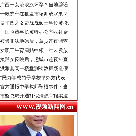
贾平凹之女贾浅浅硕士学位被撤..
一国企董事长被曝办公室收礼金
被曝非法地磅后，章贡连夜调查
女职工生育津贴申领一年未发放
导游发烟没安好心
接群众反映后，运城市连夜排查
洪雅县同一楼盘测绘数据疑造假
“民办学校竹子学校举办方代表..
官方通报中学教师坠楼事件：当..
市监总局开通打假清源举报渠道
男子献血10年要求免诊查费遭拒
襄阳一村干部超占地建五层楼房
WWW.视频新闻网.cn
西北大学通报“教师贾某某涉嫌..
郴州市通报烟花零售店燃爆事件
总书记心中的头等大事
不准学生带手纸入厕？教委回应
湖南卫健委通报“研究生失联”