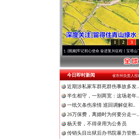
1
2
3
视频]
永葆“两个先锋队”本色
·[视频]
牢记初心使命 奋进复兴征程丨宝塔山下好光景..
·[视
今日即时新闻
省市州负责人投
近期涉私家车群死群伤事故多发..
半生相守，一别两宽：这场老年..
一纸欠条伤亲情 巡回调解促和..
26万保费，离婚时为何要分走一..
杨天誉，不得录用为公务员
传销头目出狱后办书院暴力管教..