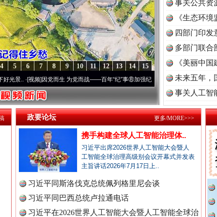
事关公共资
《生态环境
读
四部门印发
多部门联合
《美丽中国
4
5
6
7
8
9
10
11
12
13
14
15
未来五年，
频]
因党而生 为党而战——百年“纪”事⑧加强纪律..
·[视频]
牢记初心使命 奋进复兴征程丨“
事关人工智
政要论坛
稿
更多/MORE>>>
携手构建全球人工智能治理体..
习近平出席2026世界人工智能大会暨人
工智能全球治理高级别会议开幕式并发表
主旨讲话2026年7月17日上..
习近平同斯洛伐克总统佩列格里尼会谈
习近平同巴西总统卢拉通电话
习近平在2026世界人工智能大会暨人工智能全球治