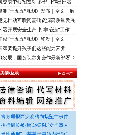
源交易中心招投标 多部门作出部署
监测“十五五”规划》发布｜全文｜解
意见推动互联网基础资源高质量发展
部署开展安全生产“打非治违”工作
建设“十五五”规划》印发｜全文
国家要提升孩子们这些能力素养
转折之城”激荡..
·[视频]
牢记初心使命 奋进复兴征程丨红船起航处 潮起..
·[视频]
一首歌
能发展，国务院常务会作最新部署⇒
舆情/互动
网络推广
官方通报西安赛格商场坠亡事件
执行局长被指低俗骚扰女当事人
当地通报"白某某涉嫌婚内出轨"..