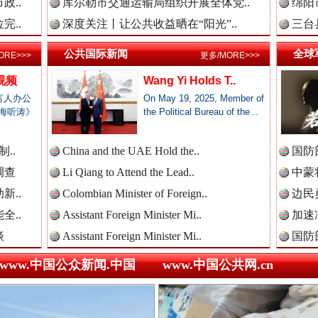
政..
库尔勒市交通运输局组织开展全体党..
绵阳
新闻网.中国
完..
深度关注丨让公共收益晒在“阳光”..
三台
公共国际新闻
全球
ORE>>>
更多/MORE>>>
视频
Wang Yi Holds T..
新闻网.中国
言人办公
On May 19, 2025, Member of
海听涛》
the Political Bureau of the ..
三轮上挤9个人,司机：有保险！
..
China and the UAE Hold the..
国防
新闻网.中国
调查
Li Qiang to Attend the Lead..
中蒙将
新..
Colombian Minister of Foreign..
边民
全..
Assistant Foreign Minister Mi..
加速
新闻网.中国
谈
Assistant Foreign Minister Mi..
国防
www.中国公众新闻.中国
www.中国公共网.cn
新闻网.中国