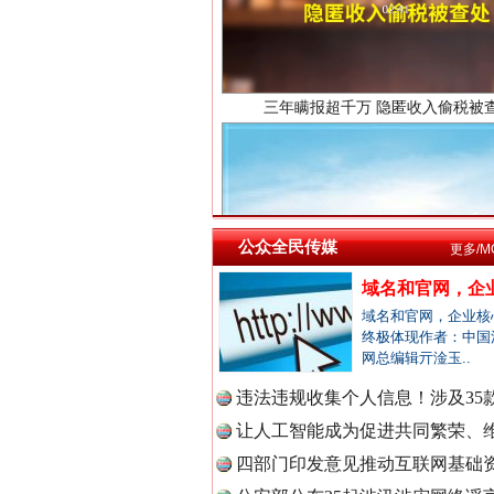
中国法院
中国检察
祁连巍巍树丰碑
公众全民传媒
更多/M
中国医药
域名和官网，企业
域名和官网，企业核
终极体现作者：中国
中国企业
网总编辑亓淦玉..
违法违规收集个人信息！涉及35款
让人工智能成为促进共同繁荣、维
中国农业
四部门印发意见推动互联网基础资