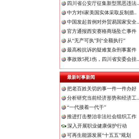
四川省公安厅征集新型黑恶违法..
中方对6家美国实体采取反制措..
“后车司机肯定在骂我”
中国发起首例对外贸易国家安全..
官方通报西安赛格商场坠亡事件
从“无产可执”到“全额执行”
最高检抗诉的疑难复杂刑事案件
事故致5死1伤，四川省安委会挂..
最新时事新闻
把老百姓关切的事一件一件办好
分析研究当前经济形势和经济工..
世界屋脊 天路回响
“一代接着一代干”
中国全民
推进打击整治非法社会组织工作
深入开展职业健康保护行动
可再生能源发展“十五五”规划