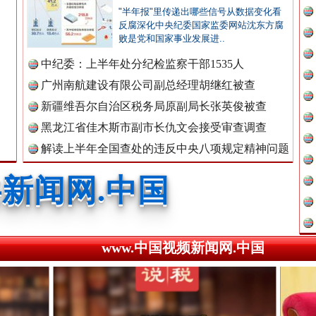
新闻网.中国
"半年报"里传递出哪些信号从数据变化看
反腐深化中央纪委国家监委网站沈东方腐
败是党和国家事业发展进..
中纪委：上半年处分纪检监察干部1535人
新闻网.中国
广州南航建设有限公司副总经理胡继红被查
广州首例，负责人莫某某被刑拘
新疆维吾尔自治区税务局原副局长张英俊被查
黑龙江省佳木斯市副市长仇文会接受审查调查
新闻网.中国
解读上半年全国查处的违反中央八项规定精神问题
数据
新闻网.中国
www.中国视频新闻网.中国
新闻网.中国
处..
“道具工厂”背后