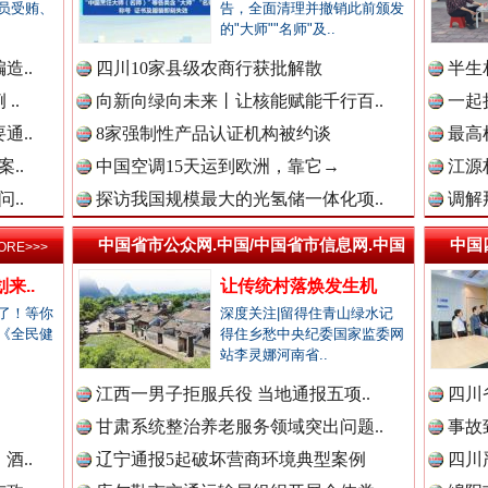
新闻网.中国
员受贿、
告，全面清理并撤销此前颁发
的"大师""名师"及..
造..
四川10家县级农商行获批解散
半生
..
向新向绿向未来丨让核能赋能千行百..
一起
新闻网.中国
高速路上逆行称"我一路开着双闪"..
通..
8家强制性产品认证机构被约谈
最高
..
中国空调15天运到欧洲，靠它→
江源
..
探访我国规模最大的光氢储一体化项..
调解
新闻网.中国
中国省市公众网.中国/中国省市信息网.中国
中国
ORE>>>
来..
让传统村落焕发生机
新闻网.中国
了！等你
深度关注|留得住青山绿水记
《全民健
得住乡愁中央纪委国家监委网
站李灵娜河南省..
.
江西一男子拒服兵役 当地通报五项..
四川
新闻网.中国
烦心事变舒心事
甘肃系统整治养老服务领域突出问题..
事故
酒..
辽宁通报5起破坏营商环境典型案例
四川