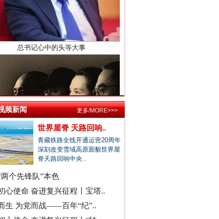
县委书记在评论区回复网友诉求
居民在农业农村局上厕所遭辱骂
公立医院医生未完成创收被待岗..
郏县通报"15岁女孩被当街暴打"..
宁波通报患儿术后离世医疗事件
襄阳多家精神病医院被曝骗医保
成都成华区深夜通报"非遗"乱象..
东部战区发布MV《若一去不回》
视频新闻
更多/MORE>>>
官方通报国企董事长打人被拘
世界屋脊 天路回响..
找国土所所长办事被借68万元？
青藏铁路全线开通运营20周年
公务员考生笔试面试第一落选？
深刻改变雪域高原面貌世界屋
中标公告套网络人名，湖北通报
脊天路回响中央..
南宁通报“一教师脚踢小学生”
“两个先锋队”本色
周知！公安部这个举报平台上线..
初心使命 奋进复兴征程丨宝塔..
村民“从小被父母砍手割耳”？
而生 为党而战——百年“纪”..
民警走访吓得家里老人欲轻生？