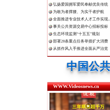
中国公众
弘扬爱国拥军爱民奉献优良传统
为敢为者撑腰、为实干者护航
全面推进专业技术人才工作实现..
事关公共资源交易中心招标投标
中国公民
生态环境监测“十五五”规划
红船起航处 潮起向未来
部署28条重点任务举措扩大消费
从抓作风入手推进全面从严治党
中国公共
中国法制
WWW.Videosnews.cn
中国法治
三年瞒报超千万 隐匿收入偷税被查