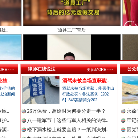
新闻网.中国
新闻网.中国
高回报！网警详解投资理财陷阱
律师在线说法
公众
ORE>>>
更多/MORE>>>
新闻网.中国
核..
酒驾未被当场查获能..
心价值的
酒驾未被当场查获，能否作出
法治新闻
行政处罚？鲁法案例【202
新闻网.中国
6】346案情简介202..
应..
26万保费，离婚时为何要分走一半？
永葆
护..
八一建军节｜这些与军人相关的法律..
牢记
新闻网.中国
源..
楼下漏水楼上就要全赔？一纸判决划..
因党