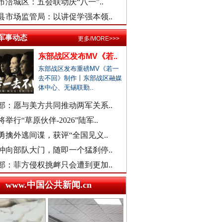
衡水通报安平志臻中学相关情况
市涪城区：五会联动庆“八一”..
河南通报“三支一扶”高分争议
县市场监管局：以讲促学强本领..
武汉大学口腔医院通报女子正颌..
军事动态
更多/MORE>>>
销售毒性中药材，亳州连夜通报
东部战区发布MV《若..
官方通报“楼盘雕花侵权LV被起..
东部战区发布重磅MV《若一
医院对未成年实施终止妊娠手术..
去不回》制作丨东部战区融媒
体中心、无锡联勤..
广西一女流浪汉怀孕？当地辟谣
余华英二审被判死刑
一救护车在批发市场卸载水果？
部：愿与美方共同推动两军关系..
贾平凹之女贾浅浅硕士学位被撤..
举行“草原伙伴-2026”陆军..
一国企董事长被曝办公室收礼金
勇擒外逃间谍，获评“全国见义..
被曝非法地磅后，章贡连夜调查
冲向部队大门，随即一个猛刹停..
女职工生育津贴申领一年未发放
部：菲方侵权挑衅只会遭到更加..
接群众反映后，运城市连夜排查
www.中国公共新闻.cn
洪雅县同一楼盘测绘数据疑造假
“民办学校竹子学校举办方代表..