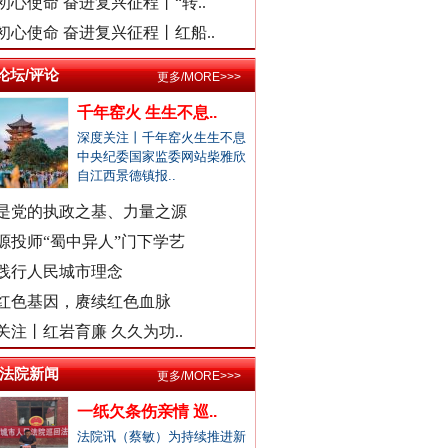
初心使命 奋进复兴征程丨“转..
安徽颍上县红星镇发布道歉声明
初心使命 奋进复兴征程丨红船..
总书记与全民健身的故事
医院弄错CT女子被误诊“绝症”
论坛/评论
更多/MORE>>>
驾车致4死,审理时开贫困证明？
千年窑火 生生不息..
濉溪县通报黑臭水体流入农灌区
深度关注丨千年窑火生生不息
官方通报周口六院医生坠楼身亡
中央纪委国家监委网站柴雅欣
自江西景德镇报..
景区摩托车收费带路设置路障？
男子曝妻子和公职人员多次开房
是党的执政之基、力量之源
女子自曝怀孕时摆烂丈夫是副处
源投师“蜀中异人”门下学艺
警察违停致摩托司机追尾死亡？
践行人民城市理念
三亚再通报游客被不明物咬伤离..
红色基因，赓续红色血脉
外交部发布重磅视频：《不跪！》
社区书记开车追撵女子撞伤2人
关注丨红岩育廉 久久为功..
医院回应要求先献血再输血致人..
/法院新闻
更多/MORE>>>
虎门通报“4车道变3车道车祸”
一纸欠条伤亲情 巡..
爆破拆火车站致周边房屋裂缝？
法院讯（蔡敏）为持续推进新
一医院涉嫌在中药里添加安眠药