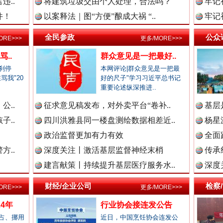
违..
将建筑垃圾交由个人处理，合法吗？
牢记
件！
以案释法｜图“方便”酿成大祸 “..
牢记
生态调度“流量密码”
新闻网.中国
全民参政
公众
ORE>>>
更多/MORE>>>
..
群众意见是一把最好..
刹停
本网评论|群众意见是一把最
骂我"20
好的尺子"学习习近平总书记
法纪网.中国
.
重要论述纵深推进..
公..
征求意见稿发布，对外卖平台“卷补..
基层
子..
四川洪雅县同一楼盘测绘数据相差近..
杨星
师在线.中国
政治监督更加有力有效
全面
方..
深度关注丨激活基层监督神经末梢
“文明之鹰-2025”联训
传承
建言献策丨持续提升基层医疗服务水..
深度
政网.中国
财经/企业公司
检察
ORE>>>
更多/MORE>>>
4年
行业协会接连发公告
占、挪用
近日，中国烹饪协会连发公