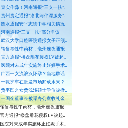
查实作弊！河南通报"三支一扶"..
贵州贵定通报"洛北河伴漂服务"..
外交部发布重磅视频
官方通报西安赛格商场坠亡事件
衡水通报安平志臻中学相关情况
执行局长被指低俗骚扰女当事人
河南通报“三支一扶”高分争议
当地通报"白某某涉嫌婚内出轨"..
武汉大学口腔医院通报女子正颌..
销售毒性中药材，亳州连夜通报
查实作弊！河南通报"三支一扶"..
官方通报“楼盘雕花侵权LV被起..
贵州贵定通报"洛北河伴漂服务"..
医院对未成年实施终止妊娠手术..
衡水通报安平志臻中学相关情况
广西一女流浪汉怀孕？当地辟谣
河南通报“三支一扶”高分争议
一救护车在批发市场卸载水果？
武汉大学口腔医院通报女子正颌..
贾平凹之女贾浅浅硕士学位被撤..
“转折之城”激荡奋进脉搏
销售毒性中药材，亳州连夜通报
一国企董事长被曝办公室收礼金
官方通报“楼盘雕花侵权LV被起..
医院对未成年实施终止妊娠手术..
广西一女流浪汉怀孕？当地辟谣
一救护车在批发市场卸载水果？