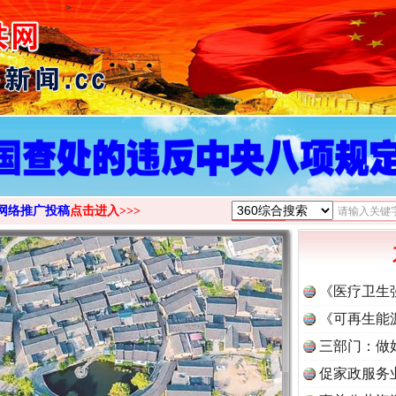
>
网络推广投稿
点击进入>>>
《医疗卫生
《可再生能
三部门：做
促家政服务