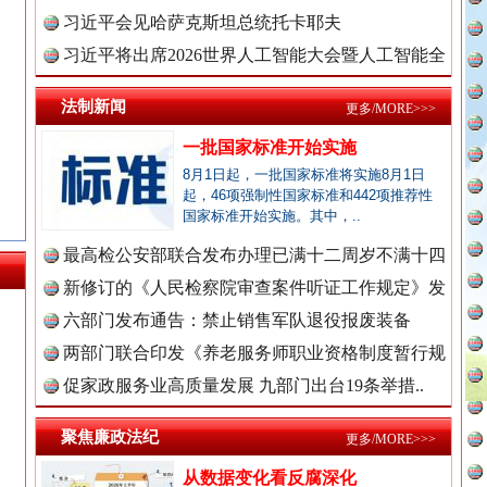
理高级..
习近平会见哈萨克斯坦总统托卡耶夫
习近平将出席2026世界人工智能大会暨人工智能全
全民健身五年计划来了！等你上场
球治理..
法制新闻
更多/MORE>>>
一批国家标准开始实施
8月1日起，一批国家标准将实施8月1日
起，46项强制性国家标准和442项推荐性
国家标准开始实施。其中，..
最高检公安部联合发布办理已满十二周岁不满十四
周岁未..
新修订的《人民检察院审查案件听证工作规定》发
布
六部门发布通告：禁止销售军队退役报废装备
永葆“两个先锋队”本色
两部门联合印发《养老服务师职业资格制度暂行规
定》
促家政服务业高质量发展 九部门出台19条举措..
新闻网.中国
聚焦廉政法纪
更多/MORE>>>
从数据变化看反腐深化