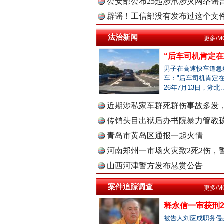
公安部公布25起涉汛涉灾网络谣言
辟谣！工信部没有发布过这个文
一枚“钉子”竟然扎入要害部门
中国视频
法治新闻
更多/M
“后车司机肯定在骂
男子在高速快车道急
车："后车司机肯定在
中国廉政
26年7月13日，湖北.
近期涉私家车群死群伤事故多发，
传销头目出狱后办书院暴力管教孩
中国律
青岛市黄岛区通报一起火情
河南郑州一市场火灾致2死2伤，警
雄关漫道展新颜
山西河津警方发布悬赏公告
中国参
案件追踪调查
更多/M
释永信一审获刑2
被告人刘应成职务侵