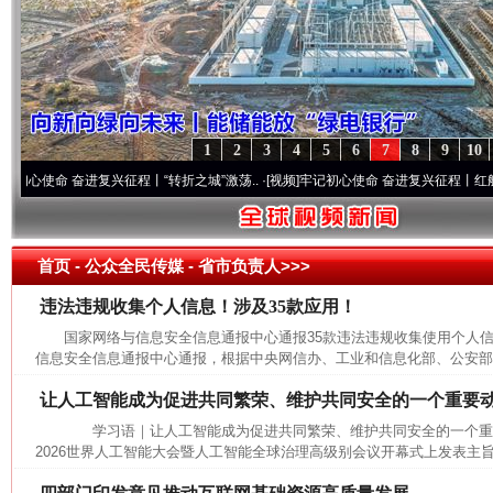
1
2
3
4
5
6
7
8
9
10
命 奋进复兴征程丨“转折之城”激荡..
·[视频]
牢记初心使命 奋进复兴征程丨红船起航处 
网上购药对药下症？
首页
- 公众全民传媒 -
省市负责人>>>
违法违规收集个人信息！涉及35款应用！
国家网络与信息安全信息通报中心通报35款违法违规收集使用个
信息安全信息通报中心通报，根据中央网信办、工业和信息化部、公安部联
让人工智能成为促进共同繁荣、维护共同安全的一个重要
学习语｜让人工智能成为促进共同繁荣、维护共同安全的一个
2026世界人工智能大会暨人工智能全球治理高级别会议开幕式上发表主旨