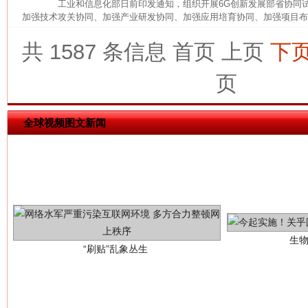
工业和信息化部日前印发通知，组织开展6G创新发展部省协同试
加强技术攻关协同、加强产业研发协同、加强应用培育协同、加强项目布局
共 1587 条信息
首页
上页
下
习近平的博鳌关键词
魏明亮
页
全球视频图文新闻
生
“刷贴”乱象丛生