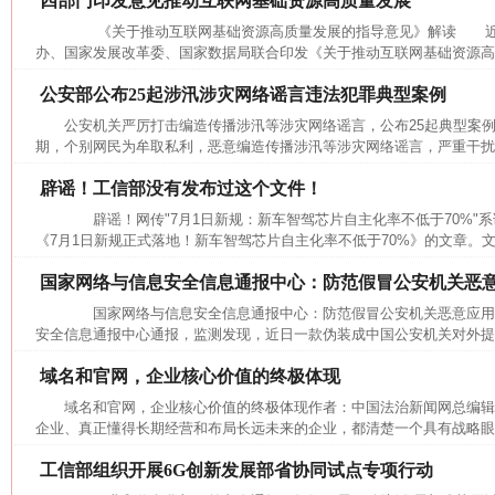
四部门印发意见推动互联网基础资源高质量发展
这是一记警钟！
谢
《关于推动互联网基础资源高质量发展的指导意见》解读 近
办、国家发展改革委、国家数据局联合印发《关于推动互联网基础资源高质
公安部公布25起涉汛涉灾网络谣言违法犯罪典型案例
公安机关严厉打击编造传播涉汛等涉灾网络谣言，公布25起典型
期，个别网民为牟取私利，恶意编造传播涉汛等涉灾网络谣言，严重干扰防
辟谣！工信部没有发布过这个文件！
辟谣！网传"7月1日新规：新车智驾芯片自主化率不低于70%"
《7月1日新规正式落地！新车智驾芯片自主化率不低于70%》的文章。文中
国家网络与信息安全信息通报中心：防范假冒公安机关恶
今
在谋一域中谋全局
国家网络与信息安全信息通报中心：防范假冒公安机关恶意应
安全信息通报中心通报，监测发现，近日一款伪装成中国公安机关对外提供
域名和官网，企业核心价值的终极体现
域名和官网，企业核心价值的终极体现作者：中国法治新闻网总编
企业、真正懂得长期经营和布局长远未来的企业，都清楚一个具有战略眼光
工信部组织开展6G创新发展部省协同试点专项行动