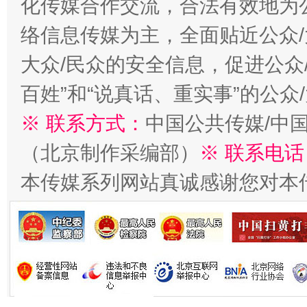
化传媒合作交流，合法有效地为公
络信息传媒为主，全面贴近公众/
大众/民众的安全信息，促进公众
揭批美国五大"原罪"
"炒
百姓”和“说真话、重实事”的公众
※ 联系方式：
中国公共传媒/中
（北京制作采编部）
※ 联系电话
本传媒系列网站真诚感谢您对本
解纷+调解+退费，一次搞定