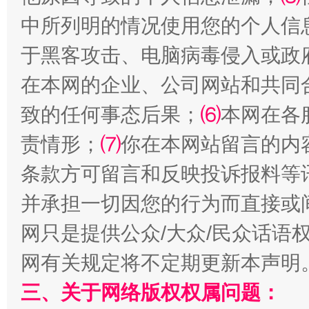
中所列明的情况使用您的个人信
漫山遍野的桃花与雪山、麦地、白藏房
除了
于黑客攻击、电脑病毒侵入或政
在本网的企业、公司网站和共同
致的任何事态后果；
⑹
本网在各
责情形；
⑺
你在本网站留言的内
条款方可留言和反映投诉报料等
并承担一切因您的行为而直接或
网只是提供公众/大众/民众话语
招工难、用工荒背后
网有关规定将不定期更新本声明
三、关于网络版权权属问题：