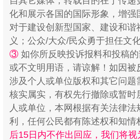
自其它媒体，转载目的在于传递
化和展示各国的国际形象，增强
对于建设创新型国家、建设和谐
义；公众/大众/民众勇于担任文
③
如你所反映投诉报料和投稿的
或不文明用语，请谅解！如因被
今
在谋一域中谋全局
涉及个人或单位版权和其它问题
核实属实，有权先行撤除或暂时
人或单位，本网根据有关法律法
利，任何公民都有陈述权和知情
后15日内不作出回应，我们将视