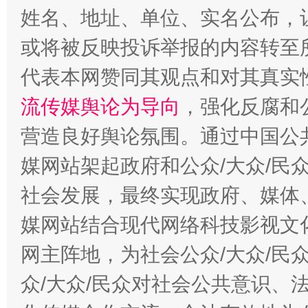
姓名、地址、单位、实名公布，让
习近平的博鳌关键词
魏明亮
或将被反映投诉举报的内容转至
代表本网赞同其观点和对其真实
流传媒舆论为导向
，强化反腐和
营造良好舆论氛围。通过中国公共
媒网站架起政府和公众/大众/民
社会发展，最终实现政府、媒体、
生
媒网站结合现代网络科技影视文
“刷贴”乱象丛生
网主阵地，为社会公众/大众/民
众/大众/民众对社会公共意识、