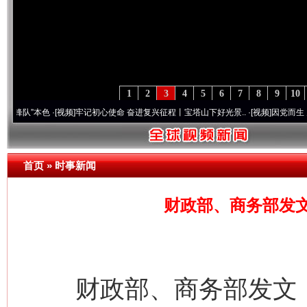
1
2
3
4
5
6
7
8
9
10
本色
·[视频]
牢记初心使命 奋进复兴征程丨宝塔山下好光景..
·[视频]
因党而生 为党而战—
首页
»
时事新闻
财政部、商务部发
财政部、商务部发文，