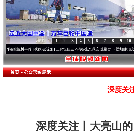
1
2
3
4
5
6
7
8
9
10
巍树丰碑
·[视频]
微视频 | 三峡也催生？揭秘生态调度“流量密..
·[视频]
廉洁文化中国行 | 
首页
»
公众形象展示
深度关
深度关注丨大亮山的