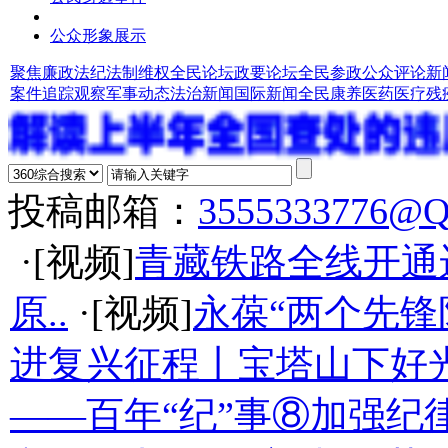
公众形象展示
聚焦廉政法纪
法制维权
全民论坛
政要论坛
全民参政
公众评论
新
案件追踪观察
军事动态
法治新闻
国际新闻
全民康养
医药医疗
残
投稿邮箱：
3555333776@
·[视频]
青藏铁路全线开通
原..
·[视频]
永葆“两个先锋
进复兴征程丨宝塔山下好光
——百年“纪”事⑧加强纪律