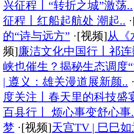
兴征程丨“转折之城”激荡..
征程丨红船起航处 潮起..
·
的“诗与远方”
·[视频]
从《
频]
廉洁文化中国行丨祁连
峡也催生？揭秘生态调度“流
| 遵义：雄关漫道展新颜..
度关注丨春天里的科技盛
百县行丨 烦心事变舒心事.
梦
·[视频]
天宫TV | 巳