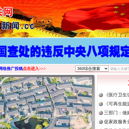
>
网络推广投稿
点击进入>>>
《医疗卫生
《可再生能
三部门：做
促家政服务