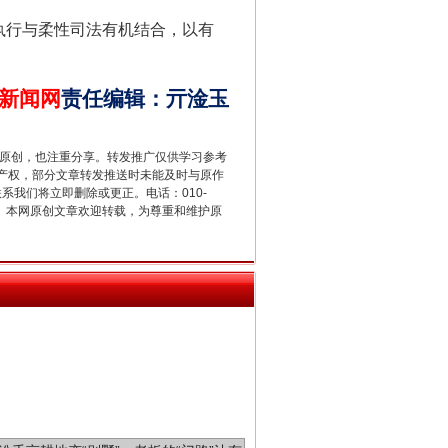
执行与柔性司法有机结合，以有
新中国诞生的见证
新闻网
责任编辑
：
亓淦玉
重原创，也注重分享。转发推广仅供学习参考
产权，部分文章转发推送时未能及时与原作
联系我们将立即删除或更正。电话：010-
2 1号。本网原创文章欢迎转载，为尊重和维护原
千亩耕地变“别墅”