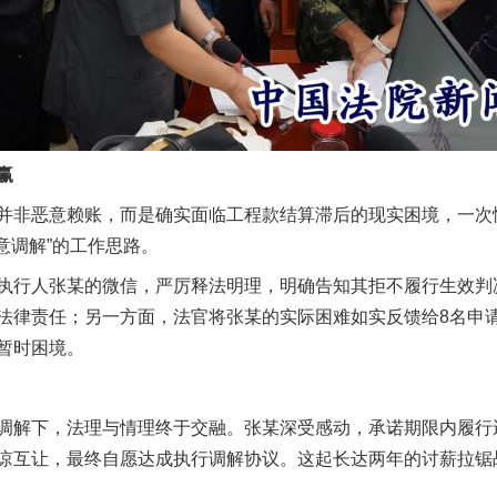
茶叶“炒上天”
赢
非恶意赖账，而是确实面临工程款结算滞后的现实困境，一次
意调解”的工作思路。
行人张某的微信，严厉释法明理，明确告知其拒不履行生效判
谢谢有你温暖了四季
法律责任；另一方面，法官将张某的实际困难如实反馈给8名申
暂时困境。
解下，法理与情理终于交融。张某深受感动，承诺期限内履行
谅互让，最终自愿达成执行调解协议。这起长达两年的讨薪拉锯