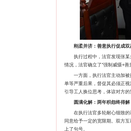
网上购药对药下症？
刚柔并济：善意执行促成双
执行过程中，法官发现张某并
情况，法官确立了“强制威慑+善
一方面，执行法官主动加被执
这是一记警钟！
单等严重后果，督促其必须正视
引导工人换位思考，体谅对方的
圆满化解：两年积怨终得解
在执行法官多轮耐心细致的调
同意给予一定的宽限期。双方互
上了句号。