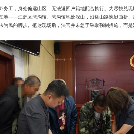
务工，身处偏远山区，无法返回户籍地配合执行。为尽快兑现
在地——江源区湾沟镇。湾沟镇地处深山，沿途山路蜿蜒曲折、
法为民的脚步。抵达现场后，法官并未急于采取强制措施，而是