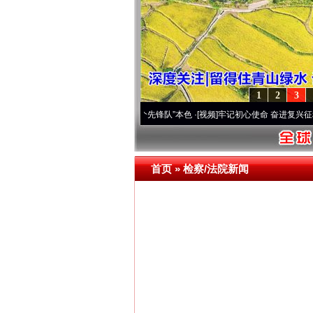
1
2
3
雪域高原..
·[视频]
永葆“两个先锋队”本色
·[视频]
牢记初心使命 奋进复兴征程丨宝塔山下
首页
»
检察/法院新闻