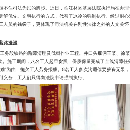
挡不住司法为民的脚步。近日，临江林区基层法院执行局在办理
调解优先、文明执行的方式，代替了冰冷的强制执行。经过耐心
工人员的钱袋子，更体现了司法机关在刚性法律之外的人文关怀
薪路漫漫
工务段铁路的路障清理及伐树作业工程。并口头雇佣王某、徐某
算一次。施工期间，八名工人起早贪黑，保质保量完成了全线清障
困难”为由，拖欠工人劳务报酬。8名工人多次沟通催要薪资无果
付义务，工人们只得向法院申请强制执行。