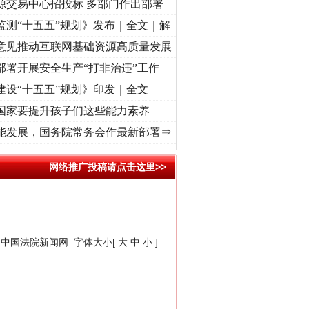
源交易中心招投标 多部门作出部署
监测“十五五”规划》发布｜全文｜解
意见推动互联网基础资源高质量发展
部署开展安全生产“打非治违”工作
建设“十五五”规划》印发｜全文
国家要提升孩子们这些能力素养
进复兴征程丨“转折之城”激荡..
·[视频]
牢记初心使命 奋进复兴征程丨红船起航处 潮起.
能发展，国务院常务会作最新部署⇒
网络推广投稿请点击这里>>
：
中国法院新闻网
字体大小[
大
中
小
]