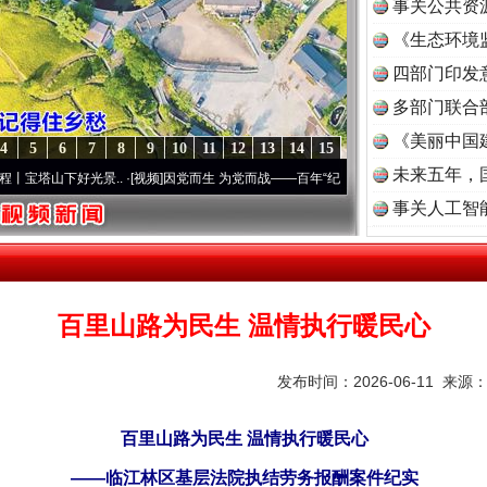
事关公共资
《生态环境
读
四部门印发
多部门联合
《美丽中国
4
5
6
7
8
9
10
11
12
13
14
15
未来五年，
好光景..
·[视频]
因党而生 为党而战——百年“纪”事⑧加强纪律..
·[视频]
牢记初心使命 奋
事关人工智
百里山路为民生 温情执行暖民心
发布时间：2026-06-11 来源
百里山路为民生 温情执行暖民心
——临江林区基层法院执结劳务报酬案件纪实