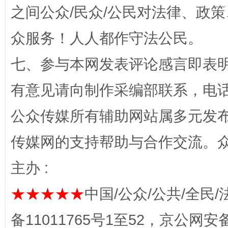
之间公众/民众/公民对法律、政
众服务！人人都作守法公民。
七、参与本网发表评论感言即表明
有意见请向制作采编部联系，电话：0
网上购药对药下症？
公众传媒所有辅助网站属多元发
传媒网的支持帮助与合作交流。
主办 :
★★★★★
中国/公众/公共/全民/
备11011765号1至52，京公网安备：
这是一记警钟！
谢