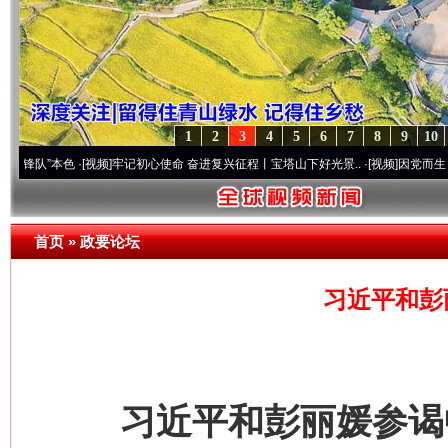
1
2
3
4
5
6
7
8
9
10
本色
·[视频]
牢记初心使命 奋进复兴征程丨宝塔山下好光景..
·[视频]
因党而生 为党而战——
首页
»
政要论坛
习近平和彭
习近平和彭丽媛参谒