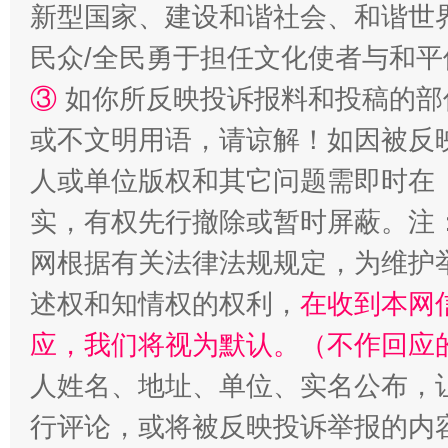
新型国家、建设和谐社会、和谐世界
漫山遍野的桃花与雪山、麦地、白藏房
除了
民众/全民勇于担任文化使者与和
③
如你所反映投诉报料和投稿的部
或不文明用语，请谅解！如因被反
人或单位版权和其它问题需即时在
实，有权先行撤除或暂时屏蔽。注
网根据有关法律法规规定，为维护
述权和知情权的权利，
在收到本网
招工难、用工荒背后
应，我们将视为默认。（不作回应
人姓名、地址、单位、实名公布，让
行评论，或将被反映投诉举报的内