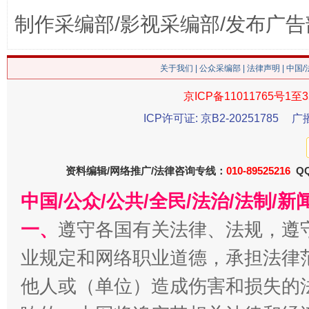
制作采编部/影视采编部/发布广告
关于我们
|
公众采编部
|
法律声明
| 中国
京ICP备11011765号1至3
ICP许可证: 京B2-20251785
广
资料编辑/网络推广/法律咨询专线：
010-89525216
QQ
今
在谋一域中谋全局
中国/公众/公共/全民/法治/法制/
一、
遵守各国有关法律、法规，遵
业规定和网络职业道德，承担法律
他人或（单位）造成伤害和损失的