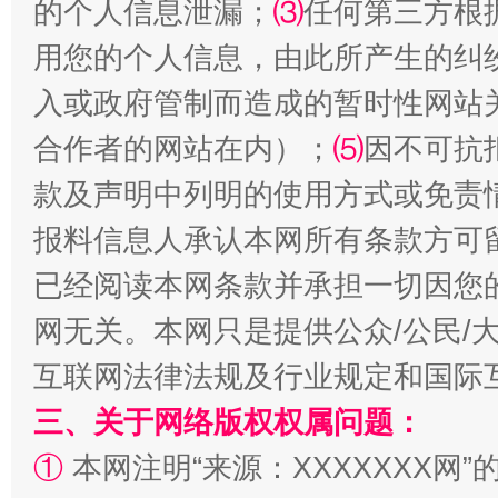
的个人信息泄漏；
⑶
任何第三方根
用您的个人信息，由此所产生的纠
入或政府管制而造成的暂时性网站
合作者的网站在内）；
⑸
因不可抗
揭批美国五大"原罪"
"炒
款及声明中列明的使用方式或免责
报料信息人承认本网所有条款方可
已经阅读本网条款并承担一切因您
网无关。本网只是提供公众/公民/
互联网法律法规及行业规定和国际
三、关于网络版权权属问题：
①
本网注明“来源：XXXXXXX网”
解纷+调解+退费，一次搞定