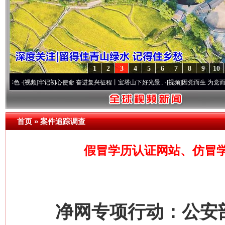
1
2
3
4
5
6
7
8
9
10
视频]
牢记初心使命 奋进复兴征程丨宝塔山下好光景..
·[视频]
因党而生 为党而战——百年“
首页
»
案件追踪调查
假冒学历认证网站、仿冒
净网专项行动：公安部