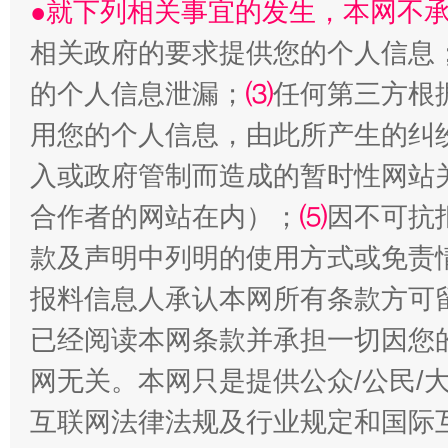
●就下列相关事宜的发生，本网不
“刷贴”乱象丛生
相关政府的要求提供您的个人信息
的个人信息泄漏；
⑶
任何第三方根
用您的个人信息，由此所产生的纠
入或政府管制而造成的暂时性网站
合作者的网站在内）；
⑸
因不可抗
款及声明中列明的使用方式或免责
揭批美国五大"原罪"
"炒
报料信息人承认本网所有条款方可
已经阅读本网条款并承担一切因您
网无关。本网只是提供公众/公民/
互联网法律法规及行业规定和国际