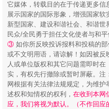
它媒体，转载目的在于传递更多信
展示国家的国际形象，增强国家软
新型国家、建设和谐社会、和谐世界
民众/全民勇于担任文化使者与和
漫山遍野的桃花与雪山、麦地、白藏房
除了
③
如你所反映投诉报料和投稿的部
或不文明用语，请谅解！如因被反
人或单位版权和其它问题需即时在
实，有权先行撤除或暂时屏蔽。注
网根据有关法律法规规定，为维护
述权和知情权的权利，
在收到本网
应，我们将视为默认。（不作回应
招工难、用工荒背后