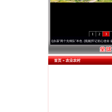
1
2
3
年 深刻改变雪域高原..
·[视频]
永葆“两个先锋队”本色
·[视频]
牢记初心使命 奋进复兴征
首页
»
农业农村