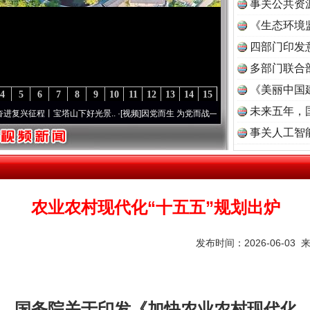
事关公共资
《生态环境
读
四部门印发
多部门联合
《美丽中国
4
5
6
7
8
9
10
11
12
13
14
15
未来五年，
程丨宝塔山下好光景..
·[视频]
因党而生 为党而战——百年“纪”事⑧加强纪律..
·[视频]
牢
事关人工智
农业农村现代化“十五五”规划出炉
发布时间：2026-06-03 
国务院关于印发《加快农业农村现代化