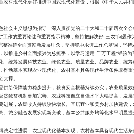
业农村现代化更好推进中国式现代化建设，根据《中华人民共和
色社会主义思想为指导，深入贯彻党的二十大和二十届历次全会
农”工作的重要论述和重要指示精神，坚持把解决好“三农”问题
，完整准确全面贯彻新发展理念，坚持稳中求进工作总基调，坚持
，以推进乡村全面振兴为总抓手，以学习运用“千万工程”经验为
化，统筹发展科技农业、绿色农业、质量农业、品牌农业，统筹
，推动基本实现农业现代化、农村基本具备现代生活条件取得重
础支撑。
农产品供给保障能力稳步提升，粮食安全根基持续夯实，农业质量
返贫致贫机制更加完善。农业科技自立自强水平大幅提高，发展
要进展，农民收入持续较快增长。宜居宜业和美乡村加快建设，
高。城乡融合发展实现新突破，基本公共服务均等化水平明显提
兴取得决定性进展，农业现代化基本实现，农村基本具备现代生活