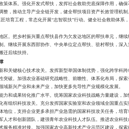
政策体系。
强化开发式帮扶，发挥社会救助兜底保障作用，确保
调整，推动主导产业全链开发，健全帮扶项目资产长效管理机制
村工匠培育工程，常态化开展“志智双扶”行动。健全社会救助体系
地区。
把乡村振兴重点帮扶县作为欠发达地区的帮扶单元，继续
制。继续开展东西部协作、中央单位定点帮扶、驻村帮扶，深入实
搬迁后续扶持。
撑
新和关键核心技术攻关。
发挥新型举国体制优势，强化跨学科跨
性突破。加强农业基础研究战略性、前瞻性、体系化布局，探索
领域新兴产业和未来产业，加快更多先导性产业规模化发展。
能力和成果转化推广水平。
统筹国家农业科技战略力量建设，加
化有组织科技攻关。充分发挥国家实验室和农业领域全国重点实
体地位，支持企业更多承担产业急需的国家科技攻关任务，培育
军人才和创新团队，建强青年农业科技人才队伍。推进农业科技
术服务精准对接。加强国家农业高新技术产业示范区建设，探索