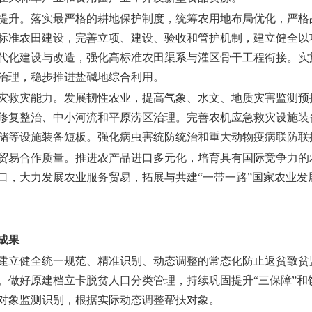
提升。
落实最严格的耕地保护制度，统筹农用地布局优化，严格
标准农田建设，完善立项、建设、验收和管护机制，建立健全以
代化建设与改造，强化高标准农田渠系与灌区骨干工程衔接。实
治理，稳步推进盐碱地综合利用。
灾救灾能力。
发展韧性农业，提高气象、水文、地质灾害监测预
修复整治、中小河流和平原涝区治理。完善农机应急救灾设施装
储等设施装备短板。强化病虫害统防统治和重大动物疫病联防联
贸易合作质量。
推进农产品进口多元化，培育具有国际竞争力的
口，大力发展农业服务贸易，拓展与共建“一带一路”国家农业发
成果
建立健全统一规范、精准识别、动态调整的常态化防止返贫致贫
。做好原建档立卡脱贫人口分类管理，持续巩固提升“三保障”和
对象监测识别，根据实际动态调整帮扶对象。