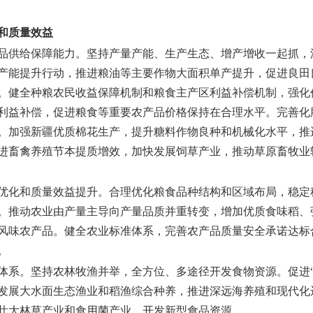
和质量效益
品供给保障能力。
坚持产量产能、生产生态、增产增收一起抓，
产能提升行动，推进粮油等主要作物大面积单产提升，促进良田
。健全种粮农民收益保障机制和粮食主产区利益补偿机制，强化
利益补偿，促进粮食等重要农产品价格保持在合理水平。完善化
。加强新疆优质棉花生产，提升糖料作物良种和机械化水平，推
进畜禽养殖节本提质增效，加快发展饲草产业，推动草原畜牧业
优化和质量效益提升。
合理优化粮食品种结构和区域布局，稳定
。推动农业由产量主导向产量品质并重转变，增加优质食味稻、
风味农产品。健全农业标准体系，完善农产品质量安全承诺达标
。
体系。
坚持农林牧渔并举，全方位、多途径开发食物资源。促进
发展大水面生态渔业和稻渔综合种养，推进深远海养殖和现代化
壮大林草产业和食用菌产业，开发新型食品资源。