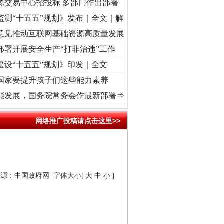
源交易中心招投标 多部门作出部署
监测“十五五”规划》发布｜全文｜解
意见推动互联网基础资源高质量发展
部署开展安全生产“打非治违”工作
建设“十五五”规划》印发｜全文
国家要提升孩子们这些能力素养
记初心使命 奋进复兴征程丨“转折之城”激荡..
·[视频]
牢记初心使命 奋进复兴征程丨红船起
能发展，国务院常务会作最新部署⇒
网络推广投稿请点击这里>>
来源：
中国政府网
字体大小[
大
中
小
]