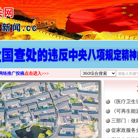
>
网络推广投稿
点击进入>>>
《医疗卫生
《可再生能
三部门：做
促家政服务