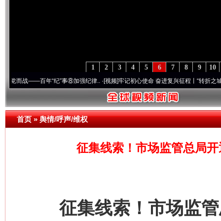
1
2
3
4
5
6
7
8
9
10
—百年“纪”事⑧加强纪律..
·[视频]
牢记初心使命 奋进复兴征程丨“转折之城”激荡..
·[视
首页
»
舆情/呼声/维权
征集线索！市场监管总局开
征集线索！市场监管总