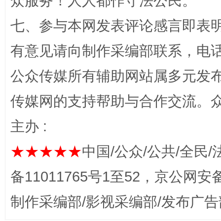
众服务！人人都作守法公民。
习近平的博鳌关键词
魏明亮
七、参与本网发表评论感言即表明
有意见请向制作采编部联系，电话：0
公众传媒所有辅助网站属多元发
传媒网的支持帮助与合作交流。
主办 :
生
“刷贴”乱象丛生
★★★★★
中国/公众/公共/全民/
备11011765号1至52，京公网安备：
制作采编部/影视采编部/发布广告