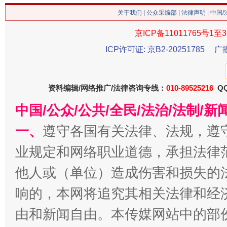
关于我们
|
公众采编部
|
法律声明
| 中国
京ICP备11011765号1至3
揭批美国五大"原罪"
"炒
ICP许可证: 京B2-20251785
广
资料编辑/网络推广/法律咨询专线：
010-89525216
QQ
中国/公众/公共/全民/法治/法制/
一、
遵守各国有关法律、法规，遵
业规定和网络职业道德，承担法律
他人或（单位）造成伤害和损失的
解纷+调解+退费，一次搞定
响的，本网将追究其相关法律和经
由和新闻自由。本传媒网站中的部