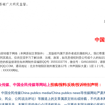
茶叶“炒上天”
中国
内容转载于网络（本网原创文章除外），其版权均属于原作者或归属权利人。我们尊
同其观点。仅供交流学习了解法律、法规、政策，如无意侵犯到贵公司或个人的知识
权益烦请告知本网制作采编部QQ号: 3555333776，微信号：GAN160003，请
3776@QQ.COM。通讯地址：北京市朝阳区朝外雅宝路12号（华声国际大厦）1层 1 
XXXXX网站。
谢谢有你温暖了四季
众传媒、中国全民传媒等网站上
投稿/报料/反映/投诉特别声明：
媒China publics media/China publics news等传媒网
众、民众、公民说法评论》等频道上的文章属原文转出或转载，不代表本
与本网无关。本网只是提供公众话语权平台，一定要在本国法律和公民权