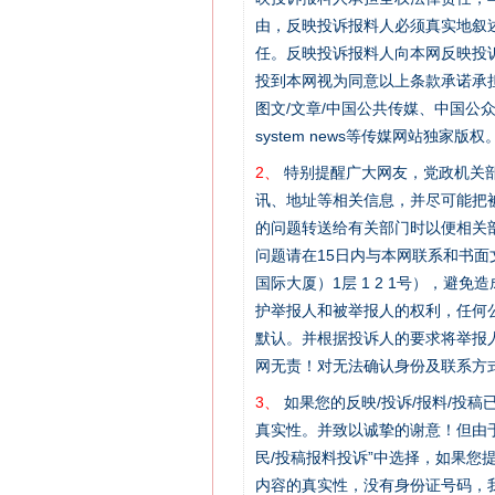
由，反映投诉报料人必须真实地叙
任。反映投诉报料人向本网反映投
投到本网视为同意以上条款承诺承担
图文/文章/中国公共传媒、中国公众传媒、中国
system news等传媒网站独
2、
特别提醒广大网友，党政机关部
在谋一域中谋全局
讯、地址等相关信息，并尽可能把
的问题转送给有关部门时以便相关
问题请在15日内与本网联系和书
国际大厦）1层 1 2 1号），
护举报人和被举报人的权利，任何
默认。并根据投诉人的要求将举报
网无责！对无法确认身份及联系方
3、
如果您的反映/投诉/报料/投
真实性。并致以诚挚的谢意！但由于
民/投稿报料投诉”中选择，如果
习近平的博鳌关键词
内容的真实性，没有身份证号码，