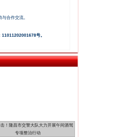
助与合作交流。
习近平的“航天情”
011202001678号。
重拳出击！专项整治午间酒驾