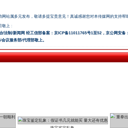
助网站属多元发布，敬请多提宝贵意见！真诚感谢您对本传媒网的支持帮
"炒鞋教程"里的骗局
敬上 :
治/法制/新闻网 经工信部备案：京ICP备11011765号1至52，京公网安备：11
/会议服务部/代理部敬上。
珠宝鉴定乱象