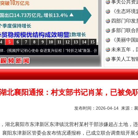
事关公共资
《生态环境
读
四部门印发
多部门联合
《美丽中国
4
5
6
7
8
9
10
11
12
13
14
15
未来五年，
牢记初心使命 奋进复兴征程丨“转折之城”激荡..
·[视频]
牢记初心使命 奋进复兴征程丨红船
事关人工智
湖北襄阳通报：村支部书记肖某，已被免
发布时间：2026-04-14 来源：
北襄阳市东津新区东津镇沈营村某村干部涉嫌超占土地，违规
日，襄阳东津新区管委会发布情况通报称，已成立联合调查组开展