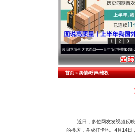
1
2
3
征程丨宝塔山下好光景..
·[视频]
因党而生 为党而战——百年“纪”事⑧加强纪律..
·[视频]
首页
»
舆情/呼声/维权
近日，多位网友发视频反映，湖
的楼房，并成打卡地。4月14