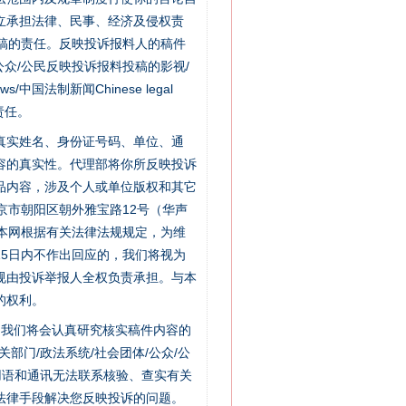
立承担法律、民事、经济及侵权责
稿的责任。反映投诉报料人的稿件
众/公民反映投诉报料投稿的影视/
s/中国法制新闻Chinese legal
责任。
的真实姓名、身份证号码、单位、通
新中国诞生的见证
容的真实性。代理部将你所反映投诉
品内容，涉及个人或单位版权和其它
京市朝阳区朝外雅宝路12号（华声
：本网根据有关法律法规规定，为维
5日内不作出回应的，我们将视为
规由投诉举报人全权负责承担。与本
的权利。
件，我们将会认真研究核实稿件内容的
门/政法系统/社会团体/公众/公
用语和通讯无法联系核验、查实有关
法律手段解决您反映投诉的问题。
千亩耕地变“别墅”