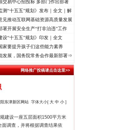
源交易中心招投标 多部门作出部署
监测“十五五”规划》发布｜全文｜解
意见推动互联网基础资源高质量发展
部署开展安全生产“打非治违”工作
建设“十五五”规划》印发｜全文
国家要提升孩子们这些能力素养
起航处 潮起..
·[视频]
一首歌的时间，读懂乐至的“诗与远方”
·[视频]
从《水浒传》看间
能发展，国务院常务会作最新部署⇒
网络推广投稿请点击这里>>
职
襄阳东津新区网站
字体大小[
大
中
小
]
建设一座五层面积1500平方米
全面调查，并将根据调查结果依