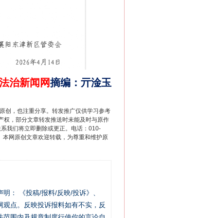
“神药”背后的真相
法治新闻网
摘编
：
亓淦玉
重原创，也注重分享。转发推广仅供学习参考
产权，部分文章转发推送时未能及时与原作
联系我们将立即删除或更正。电话：010-
2 1号。本网原创文章欢迎转载，为尊重和维护原
法官巧妙执行解纠纷
站严肃声明： 《投稿/报料/反映/投诉》、
网观点。反映投诉报料如有不实，反
法范围内及规章制度行使你的言论自