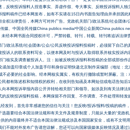
述，反映投诉报料人捏造事实、弄虚作假、夸大事实、反映投诉报料人独
诉报料稿件已经本网发布，如有不实请在15日内书面告知理由并承担因此
全权法律责任，本网方可对外广告。党政机关部门/政法系统/社会团体/公
全民传媒China publics media/中国公众新闻China publics new
家版权。未经本网书面合同授权许可，严禁转载、转刊，转载、转刊将追诉法律
门/政法系统/社会团体/公众/公民反映投诉报料投稿时，必须留下自己
今年投资意愿榜揭晓
被投诉人的联系资料写全，以便本网及时与投诉人取得联系并核实投诉内
部门核实及调查被投诉人。注：如被反映投诉报料和投稿的全部或部份作
面文函加盖印章或个人加盖手印和身份证明快递北京制作采编部（地址：北
避免造成不必要的社会影响。经本网核实属实，有权先行撤除或暂时屏蔽。注
公民都有陈述权和知情权的权利，在收到告知函及本网短信或电话告知后1
人向本网投诉举报内容公开并转给相关部门和领导。如涉及到有关法律法
式的反映投诉报料投稿，本网保留不作回复、不作调查、不作处理和转发
稿已经发到，首先非常感谢您的信任与关注！您反映/投诉/报料/投稿的稿
选题要结合本国法律法规和有关文件及规章制度，只能从大量的“党政机关部
您提供的内容最终并不适合本国法律法规或涉及本国国家安全，或有不文明
我们不能对外发布广告请您谅解，您还可以向国家级媒体反映情况及通过
魏明亮严重违纪违法案透视