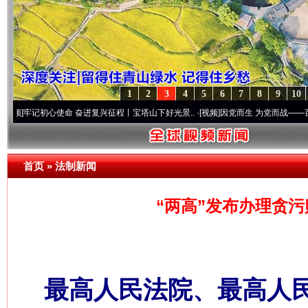
1
2
3
4
5
6
7
8
9
10
初心使命 奋进复兴征程丨宝塔山下好光景..
·[视频]
因党而生 为党而战——百年“纪”事⑧
首页
»
法制新闻
“两高”发布办理贪
最高人民法院、最高人