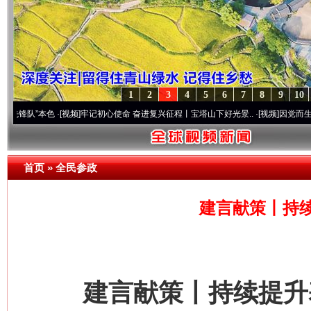
1
2
3
4
5
6
7
8
9
10
本色
·[视频]
牢记初心使命 奋进复兴征程丨宝塔山下好光景..
·[视频]
因党而生 为党而战—
首页
»
全民参政
建言献策丨持
建言献策丨持续提升基