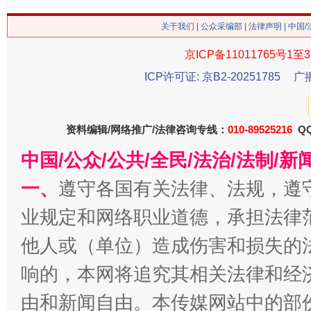
关于我们
|
公众采编部
|
法律声明
| 中国
京ICP备11011765号1至3
ICP许可证: 京B2-20251785
广
资料编辑/网络推广/法律咨询专线：
010-89525216
QQ
今
中国/公众/公共/全民/法治/法制/
在谋一域中谋全局
一、
遵守各国有关法律、法规，遵
业规定和网络职业道德，承担法律
他人或（单位）造成伤害和损失的
响的，本网将追究其相关法律和经
由和新闻自由。本传媒网站中的部