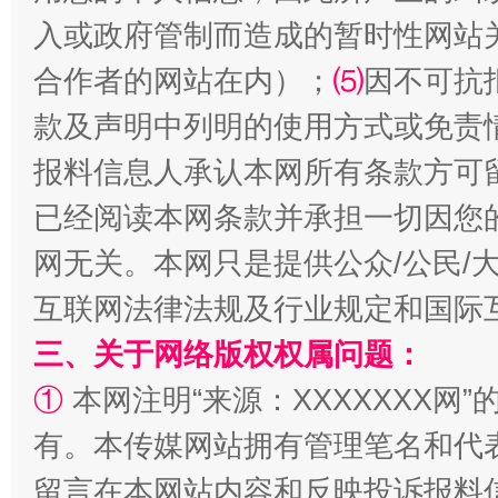
入或政府管制而造成的暂时性网站
合作者的网站在内）；
⑸
因不可抗
款及声明中列明的使用方式或免责
揭批美国五大"原罪"
"炒
报料信息人承认本网所有条款方可
已经阅读本网条款并承担一切因您
网无关。本网只是提供公众/公民/
互联网法律法规及行业规定和国际
三、关于网络版权权属问题：
①
本网注明“来源：XXXXXXX网”
有。本传媒网站拥有管理笔名和代
解纷+调解+退费，一次搞定
留言在本网站内容和反映投诉报料