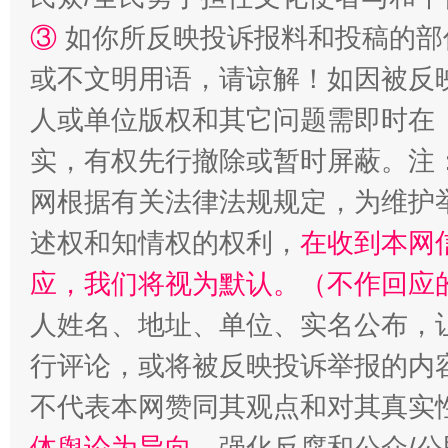
漫山遍野的桃花与雪山、麦地、白藏房
除了
③
如你所反映投诉报料和投稿的部
或不文明用语，请谅解！如因被反
人或单位版权和其它问题需即时在
实，有权先行撤除或暂时屏蔽。注
网根据有关法律法规规定，为维护
述权和知情权的权利，
在收到本网
应，我们将视为默认。（不作回应
招工难、用工荒背后
人姓名、地址、单位、实名公布，让
行评论，或将被反映投诉举报的内
不代表本网赞同其观点和对其真实
体舆论为导向
，强化反腐和公众/公