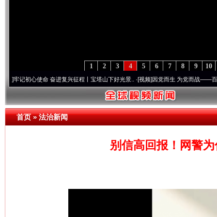
1
2
3
4
5
6
7
8
9
10
初心使命 奋进复兴征程丨宝塔山下好光景..
·[视频]
因党而生 为党而战——百年“纪”事⑧
首页
»
法治新闻
别信高回报！网警为