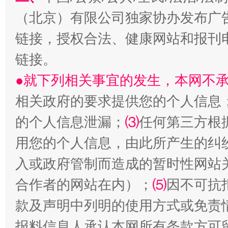
生
“刷贴”乱象丛生
（北京）有限公司独家协办发布广
链接，授权合法、健康网站和报刊
链接。
●就下列相关事宜的发生，本网不
相关政府的要求提供您的个人信息
的个人信息泄漏；
⑶
任何第三方根
揭批美国五大"原罪"
"炒
用您的个人信息，由此所产生的纠
入或政府管制而造成的暂时性网站
合作者的网站在内）；
⑸
因不可抗
款及声明中列明的使用方式或免责
报料信息人承认本网所有条款方可