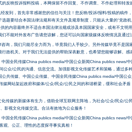
式的反映投诉报料投稿，本网保留不作回复、不作调查、不作处理和转发
稿已经发到，首先非常感谢您的信任与关注！您反映/投诉/报料/投稿的稿
选题要结合本国法律法规和有关文件及规章制度，只能从大量的“党政机关部
您提供的内容最终并不适合本国法律法规或涉及本国国家安全，或有不文明
我们不能对外发布广告请您谅解，您还可以向国家级媒体反映情况及通过
律咨询，我们只能尽全力而为，毕竟我们人手较少。另外传媒毕竟不是国
级行政机关。对于我们无法提供的帮助深表歉意，也希望您能够谅解。感
hina publics media/中国公众新闻China publics news/中国法制
之间公众/公民的沟通、信息交流。加强影视文化传媒艺术和策略，通过多
茶叶“炒上天”
、中国公众传媒、中国全民传媒China publics media/中国公众新闻Chi
tem news等传媒网站架起政府和媒体/公众/民众/公民之间的和谐桥梁，缓和
化传媒的新媒体有生力，借助全球互联网主阵地，为社会/公众/民众/公
策、影视文化传媒交流。合法有效地为公众服务！
hina publics media/中国公众新闻China publics news/中国法制
以客观、公正、理性的态度探寻事实真相！