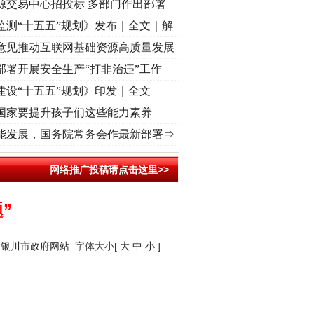
源交易中心招投标 多部门作出部署
监测“十五五”规划》发布｜全文｜解
意见推动互联网基础资源高质量发展
部署开展安全生产“打非治违”工作
建设“十五五”规划》印发｜全文
国家要提升孩子们这些能力素养
使命 奋进复兴征程丨“转折之城”激荡..
·[视频]
牢记初心使命 奋进复兴征程丨红船起航处 
能发展，国务院常务会作最新部署⇒
网络推广投稿请点击这里>>
”
：
银川市政府网站
字体大小[
大
中
小
]