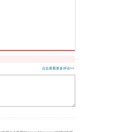
千亩耕地变“别墅”
点击查看更多评论>>
别拿“量子”当幌子