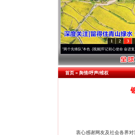
1
2
3
刻改变雪域高原..
·[视频]
永葆“两个先锋队”本色
·[视频]
牢记初心使命 奋进复兴征程丨宝
首页
»
舆情/呼声/维权
衷心感谢网友及社会各界对我