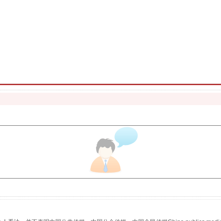
魏明亮严重违纪违法案透视
生物安全法正式实施