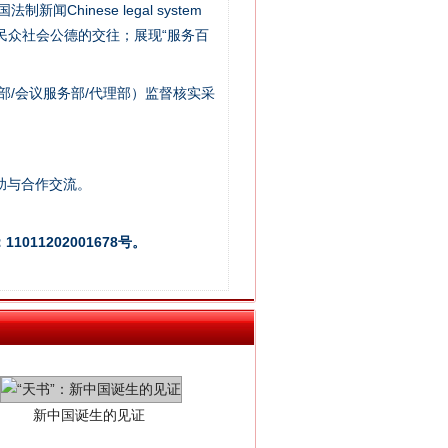
新闻Chinese legal system
/民众社会公德的交往；展现“服务百
法官巧妙执行解纠纷
部/会议服务部/代理部）监督核实采
助与合作交流。
011202001678号。
新中国诞生的见证