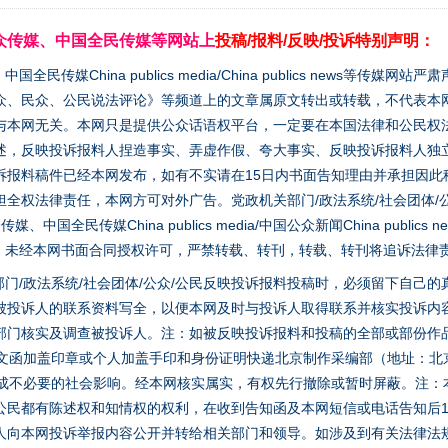
众传媒、中国全民传媒等网站上
投稿/报料/反映/投诉特别声明：
媒China publics media/China publics news等传媒网
众、民众、公民说法评论》等频道上的文章属原文转出或转载，不代表本
与本网无关。本网只是提供公众话语权平台，一定要在本国法律和公民权
述，反映投诉报料人捏造事实、弄虚作假、夸大事实、反映投诉报料人独
诉报料稿件已经本网发布，如有不实请在15日内书面告知理由并承担因此
全权法律责任，本网方可对外广告。党政机关部门/政法系统/社会团体/公
全民传媒China publics media/中国公众新闻China publics new
家版权。未经本网书面合同授权许可，严禁转载、转刊，转载、转刊将追诉法律
门/政法系统/社会团体/公众/公民反映投诉报料投稿时，必须留下自己
被投诉人的联系资料写全，以便本网及时与投诉人取得联系并核实投诉内
部门核实及调查被投诉人。注：如被反映投诉报料和投稿的全部或部份作
面文函加盖印章或个人加盖手印和身份证明快递北京制作采编部（地址：北
避免造成不必要的社会影响。经本网核实属实，有权先行撤除或暂时屏蔽。注
公民都有陈述权和知情权的权利，在收到告知函及本网短信或电话告知后1
人向本网投诉举报内容公开并转给相关部门和领导。如涉及到有关法律法