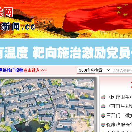
>
网络推广投稿
点击进入>>>
《医疗卫生
《可再生能
三部门：做
促家政服务