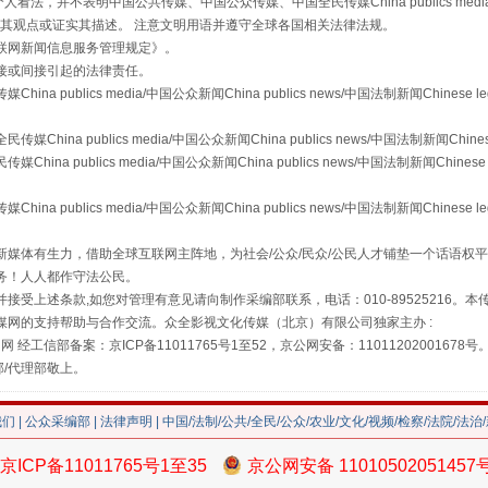
，并不表明中国公共传媒、中国公众传媒、中国全民传媒China publics media/中国公
s等传媒网站同意其观点或证实其描述。 注意文明用语并遵守全球各国相关法律法规。
联网新闻信息服务管理规定
》。
接或间接引起的法律责任。
publics media/中国公众新闻China publics news/中国法制新闻Chinese l
a publics media/中国公众新闻China publics news/中国法制新闻Chinese
 publics media/中国公众新闻China publics news/中国法制新闻Chinese 
publics media/中国公众新闻China publics news/中国法制新闻Chinese l
"炒鞋教程"里的骗局
媒体有生力，借助全球互联网主阵地，为社会/公众/民众/公民人才铺垫一个话语权平
务！人人都作守法公民。
接受上述条款,如您对管理有意见请向制作采编部联系，电话：010-89525216。
媒网的支持帮助与合作交流。众全影视文化传媒（北京）有限公司独家主办 :
网 经工信部备案：京ICP备11011765号1至52，京公网安备：11011202001678号
部/代理部敬上。
我们
|
公众采编部
|
法律声明
| 中国/法制/公共/全民/公众/农业/文化/视频/检察/法院/法治
京ICP备11011765号1至35
京公网安备 11010502051457