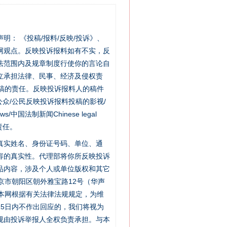
站严肃声明： 《投稿/报料/反映/投诉》、
网观点。反映投诉报料如有不实，反
法范围内及规章制度行使你的言论自
立承担法律、民事、经济及侵权责
稿的责任。反映投诉报料人的稿件
众/公民反映投诉报料投稿的影视/
s/中国法制新闻Chinese legal
责任。
的真实姓名、身份证号码、单位、通
容的真实性。代理部将你所反映投诉
品内容，涉及个人或单位版权和其它
京市朝阳区朝外雅宝路12号（华声
：本网根据有关法律法规规定，为维
5日内不作出回应的，我们将视为
规由投诉举报人全权负责承担。与本