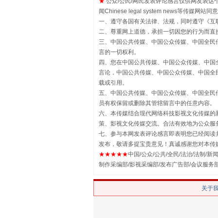
★
公众/公民/网民发表评论感言仅供网友表达个人看法
闻Chinese legal system new
一、遵守各国有关法律、法规，同时遵守《
互
二、尊重网上道德，承担一切因您的行为而直
三、中国公共传媒、中国公众传媒、中国全民传媒China 
言的一切权利。
四、您在中国公共传媒、中国公众传媒、中国全民传媒Chin
言论，中国公共传媒、中国公众传媒、中国全民传媒China
载或引用。
五、中国公共传媒、中国公众传媒、中国全民传媒China 
揭批美国五大"原罪"
员有权保留或删除其管辖留言中的任意内容。
六、本传媒结合现代网络科技影视文化传媒的新
策、影视文化传媒交流。合法有效地为公众服
七、参与本网发表评论感言即表明您已经阅读并
发布，敬请多提宝贵意见！真诚感谢您对本传
★★★★★
中国/公众/公共/全民/法治/法制/新闻
制作采编部/影视采编部/发布广告部/会议服务
关于