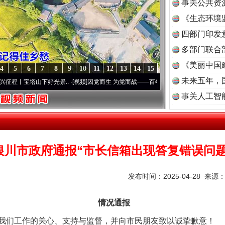
事关公共资
《生态环境
读
四部门印发
多部门联合
《美丽中国
4
5
6
7
8
9
10
11
12
13
14
15
未来五年，
塔山下好光景..
·[视频]
因党而生 为党而战——百年“纪”事⑧加强纪律..
·[视频]
牢记初心
事关人工智
银川市政府通报“市长信箱出现答复错误问题
发布时间：2025-04-28 来源
情况通报
们工作的关心、支持与监督，并向市民朋友致以诚挚歉意！