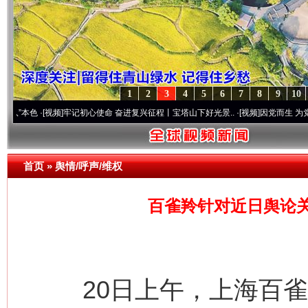
1
2
3
4
5
6
7
8
9
10
[视频]
牢记初心使命 奋进复兴征程丨宝塔山下好光景..
·[视频]
因党而生 为党而战——百年
首页
»
舆情/呼声/维权
百雀羚针对近日舆论
20日上午，上海百雀