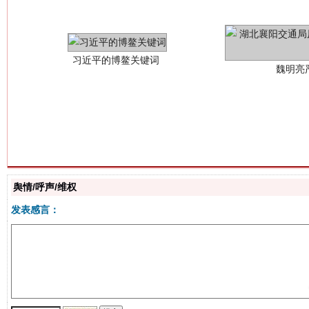
生
“刷贴”乱象丛生
舆情/呼声/维权
发表感言：