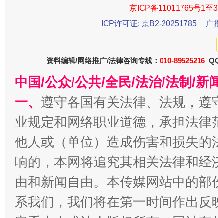
京ICP备11011765号1至3
ICP许可证: 京B2-20251785
广
今
在谋一域中谋全局
资料编辑/网络推广/法律咨询专线：
010-89525216
QQ
中国/公众/公共/全民/法治/法制/
一、
遵守各国有关法律、法规，遵
业规定和网络职业道德，承担法律
他人或（单位）造成伤害和损失的
响的，本网将追究其相关法律和经
由和新闻自由。本传媒网站中的部
习近平的博鳌关键词
魏明亮
系我们，我们将在第一时间作出反