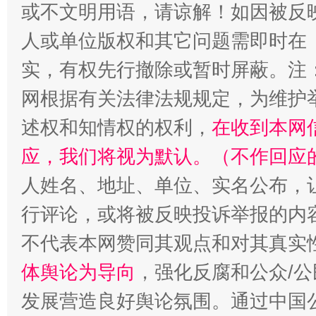
或不文明用语，请谅解！如因被反
人或单位版权和其它问题需即时在
实，有权先行撤除或暂时屏蔽。注
网根据有关法律法规规定，为维护
述权和知情权的权利，
在收到本网
招工难、用工荒背后
应，我们将视为默认。（不作回应
人姓名、地址、单位、实名公布，让
行评论，或将被反映投诉举报的内
不代表本网赞同其观点和对其真实
体舆论为导向
，强化反腐和公众/公
发展营造良好舆论氛围。通过中国公