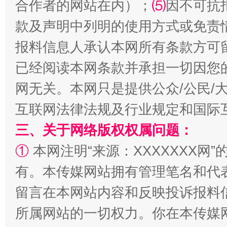
合作者的网站在内）；
⑸
因不可抗
揭批美国五大"原罪"
"炒
款及声明中列明的使用方式或免责
报料信息人承认本网所有条款方可
已经阅读本网条款并承担一切因您
网无关。本网只是提供公众/公民/
互联网法律法规及行业规定和国际
三、关于网络版权权属问题：
解纷+调解+退费，一次搞定
①
本网注明“来源：XXXXXXX网”
有。本传媒网站拥有管理笔名和代
留言在本网站内容和反映投诉报料
所属网站的一切权力。你在本传媒