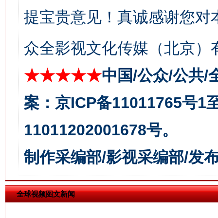
提宝贵意见！真诚感谢您对
众全影视文化传媒（北京）有
★★★★★
中国/公众/公共/
今
在谋一域中谋全局
案：京ICP备11011765号
11011202001678号。
制作采编部/影视采编部/发
全球视频图文新闻
习近平的博鳌关键词
魏明亮