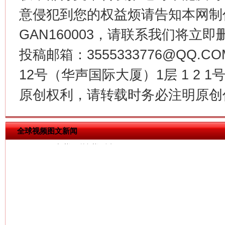
意侵犯到您的权益烦请告知本网制作采编
GAN160003，请联系我们将立即删
投稿邮箱：3555333776@QQ
12号（华声国际大厦）1层 1 2
今
在谋一域中谋全局
原创权利，请转载时务必注明原创作
全球视频图文新闻
习近平的博鳌关键词
魏明亮