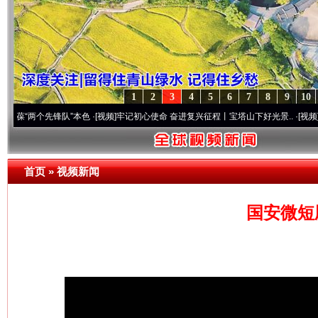
1
2
3
4
5
6
7
8
9
10
个先锋队”本色
·[视频]
牢记初心使命 奋进复兴征程丨宝塔山下好光景..
·[视频]
因党而生 
首页
»
视频新闻
国安微短