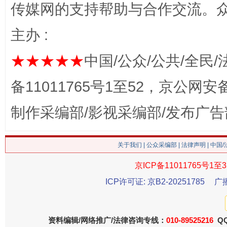
传媒网的支持帮助与合作交流。
网上购药对药下症？
主办 :
★★★★★
中国/公众/公共/全民/
备11011765号1至52，京公网安备：
制作采编部/影视采编部/发布广告
关于我们
|
公众采编部
|
法律声明
| 中国
这是一记警钟！
谢
京ICP备11011765号1至3
ICP许可证: 京B2-20251785
广
资料编辑/网络推广/法律咨询专线：
010-89525216
QQ