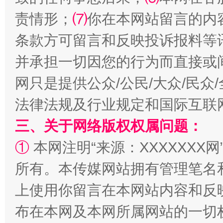
揭批美国五大"原罪"
"炒
责情形；
⑺
你在本网站留言的内
条款方可留言和反映投诉报料等
并承担一切因您的行为而直接或
网只是提供公众/公民/大众/民
法律法规及行业规定和国际互联
三、关于网络版权权属问题：
①
本网注明“来源：XXXXXXX网
解纷+调解+退费，一次搞定
所有。本传媒网站拥有管理笔名
上使用你留言在本网站内容和反
布在本网及本网所属网站的一切