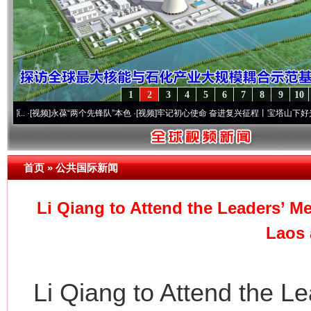
1
2
3
4
5
6
7
8
9
10
.
·[视频]
永葆“两个先锋队”本色
·[视频]
牢记初心使命 奋进复兴征程丨宝塔山下好光景..
首页
»
公共国际新闻
Li Qiang to Attend the Leaders’ M
Laos 
Li Qiang to Attend the Le